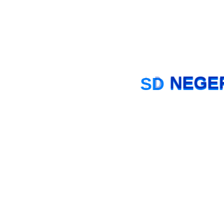
SOSIALISASI PPDB SMP
30 Mei 2025
Sistem Penerimaan Murid Baru (SPMB)
19 Mei
2025
PEMBENTUKAN KOMITE SDN TUNJUNGSARI 1
29 April 2025
S
D
N
E
G
E
Kalendar
Agustus 2026
S
S
R
K
J
S
M
1
2