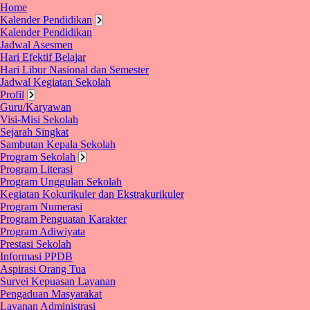
Home
Kalender Pendidikan
Kalender Pendidikan
Jadwal Asesmen
Hari Efektif Belajar
Hari Libur Nasional dan Semester
Jadwal Kegiatan Sekolah
Profil
Guru/Karyawan
Visi-Misi Sekolah
Sejarah Singkat
Sambutan Kepala Sekolah
Program Sekolah
Program Literasi
Program Unggulan Sekolah
Kegiatan Kokurikuler dan Ekstrakurikuler
Program Numerasi
Program Penguatan Karakter
Program Adiwiyata
Prestasi Sekolah
Informasi PPDB
Aspirasi Orang Tua
Survei Kepuasan Layanan
Pengaduan Masyarakat
Layanan Administrasi