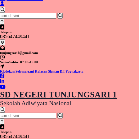
Pencarian
untuk:
Telepon
085647449441
tunjungsari1@gmail.com
Senin-Sabtu: 07.00-15.00
Kledokan Selomartani Kalasan Sleman D.I Yogyakarta
SD NEGERI TUNJUNGSARI 1
Sekolah Adiwiyata Nasional
Pencarian
untuk:
Telepon
085647449441