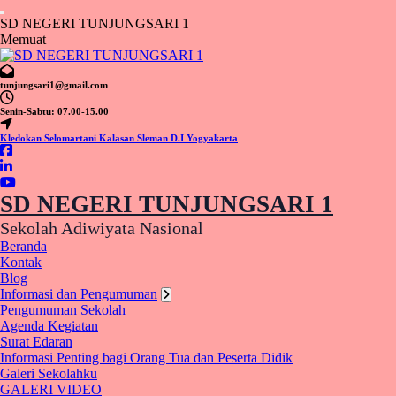
Lewati
ke
S
D
N
E
G
E
R
I
T
U
N
J
U
N
G
S
A
R
I
1
konten
Memuat
tunjungsari1@gmail.com
Senin-Sabtu: 07.00-15.00
Kledokan Selomartani Kalasan Sleman D.I Yogyakarta
SD NEGERI TUNJUNGSARI 1
Sekolah Adiwiyata Nasional
Beranda
Kontak
Blog
Informasi dan Pengumuman
Pengumuman Sekolah
Agenda Kegiatan
Surat Edaran
Informasi Penting bagi Orang Tua dan Peserta Didik
Galeri Sekolahku
GALERI VIDEO