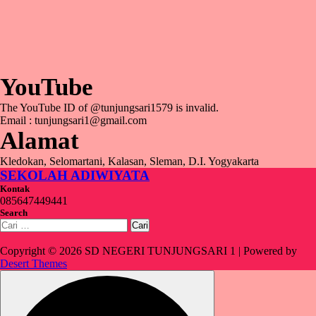
YouTube
The YouTube ID of @tunjungsari1579 is invalid.
Email : tunjungsari1@gmail.com
Alamat
Kledokan, Selomartani, Kalasan, Sleman, D.I. Yogyakarta
SEKOLAH ADIWIYATA
Kontak
085647449441
Search
Cari
untuk:
Copyright © 2026 SD NEGERI TUNJUNGSARI 1 | Powered by
Desert Themes