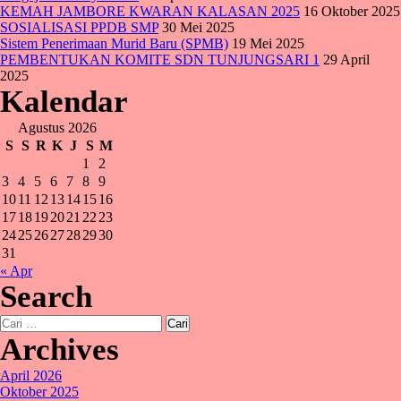
KEMAH JAMBORE KWARAN KALASAN 2025
16 Oktober 2025
SOSIALISASI PPDB SMP
30 Mei 2025
Sistem Penerimaan Murid Baru (SPMB)
19 Mei 2025
PEMBENTUKAN KOMITE SDN TUNJUNGSARI 1
29 April
2025
Kalendar
Agustus 2026
S
S
R
K
J
S
M
1
2
3
4
5
6
7
8
9
10
11
12
13
14
15
16
17
18
19
20
21
22
23
24
25
26
27
28
29
30
31
« Apr
Search
Cari
untuk:
Archives
April 2026
Oktober 2025