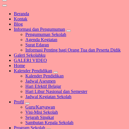
Beranda
Kontak
Blog
Informasi dan Pengumuman
Pengumuman Sekolah
Agenda Kegiatan
Surat Edaran
Informasi Penting bagi Orang Tua dan Peserta Didik
Galeri Sekolahku
GALERI VIDEO
Home
Kalender Pendidikan
Kalender Pendidikan
Jadwal Asesmen
Hari Efektif Belajar
Hari Libur Nasional dan Semester
Jadwal Kegiatan Sekolah
Profil
Guru/Karyawan
Visi-Misi Sekolah
Sejarah Singkat
Sambutan Kepala Sekolah
Program Sekolah