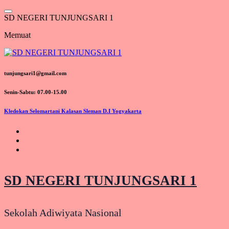
Lewati
ke
S
D
N
E
G
E
R
I
T
U
N
J
U
N
G
S
A
R
I
1
konten
Memuat
tunjungsari1@gmail.com
Senin-Sabtu: 07.00-15.00
Kledokan Selomartani Kalasan Sleman D.I Yogyakarta
SD NEGERI TUNJUNGSARI 1
Sekolah Adiwiyata Nasional