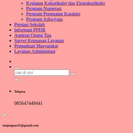
Kegiatan Kokurikuler dan Ekstrakurikuler
Program Numerasi
Program Penguatan Karakter
Program Adiwiyata
Prestasi Sekolah
Informasi PPDB
Aspirasi Orang Tua
Survei Kepuasan Layanan
Pengaduan Masyarakat
Layanan Administrasi
Pencarian
untuk:
Telepon
085647449441
tunjungsari1@gmail.com