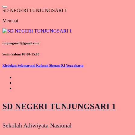
Lewati
ke
S
D
N
E
G
E
R
I
T
U
N
J
U
N
G
S
A
R
I
1
konten
Memuat
tunjungsari1@gmail.com
Senin-Sabtu: 07.00-15.00
Kledokan Selomartani Kalasan Sleman D.I Yogyakarta
SD NEGERI TUNJUNGSARI 1
Sekolah Adiwiyata Nasional