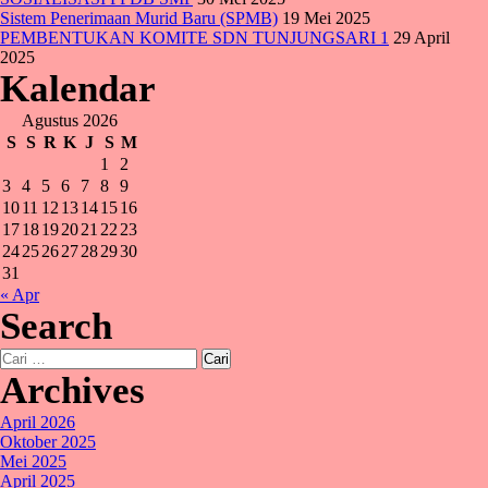
Sistem Penerimaan Murid Baru (SPMB)
19 Mei 2025
PEMBENTUKAN KOMITE SDN TUNJUNGSARI 1
29 April
2025
Kalendar
Agustus 2026
S
S
R
K
J
S
M
1
2
3
4
5
6
7
8
9
10
11
12
13
14
15
16
17
18
19
20
21
22
23
24
25
26
27
28
29
30
31
« Apr
Search
Cari
untuk:
Archives
April 2026
Oktober 2025
Mei 2025
April 2025