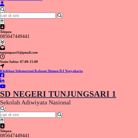
Pencarian
untuk:
Telepon
085647449441
tunjungsari1@gmail.com
Senin-Sabtu: 07.00-15.00
Kledokan Selomartani Kalasan Sleman D.I Yogyakarta
SD NEGERI TUNJUNGSARI 1
Sekolah Adiwiyata Nasional
Pencarian
untuk:
Telepon
085647449441