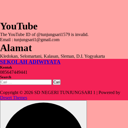
YouTube
The YouTube ID of @tunjungsari1579 is invalid.
Email : tunjungsari1@gmail.com
Alamat
Kledokan, Selomartani, Kalasan, Sleman, D.I. Yogyakarta
SEKOLAH ADIWIYATA
Kontak
085647449441
Search
Cari
untuk:
Copyright © 2026 SD NEGERI TUNJUNGSARI 1 | Powered by
Desert Themes