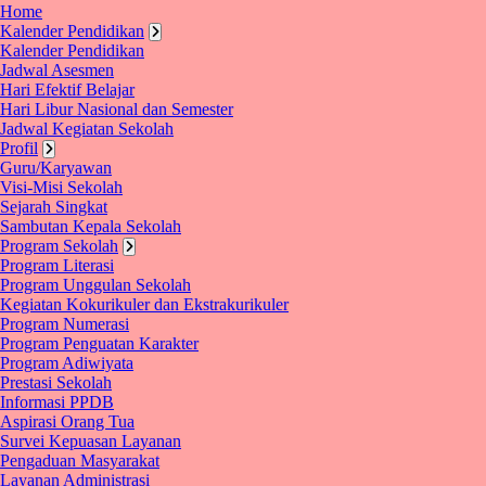
Home
Kalender Pendidikan
Kalender Pendidikan
Jadwal Asesmen
Hari Efektif Belajar
Hari Libur Nasional dan Semester
Jadwal Kegiatan Sekolah
Profil
Guru/Karyawan
Visi-Misi Sekolah
Sejarah Singkat
Sambutan Kepala Sekolah
Program Sekolah
Program Literasi
Program Unggulan Sekolah
Kegiatan Kokurikuler dan Ekstrakurikuler
Program Numerasi
Program Penguatan Karakter
Program Adiwiyata
Prestasi Sekolah
Informasi PPDB
Aspirasi Orang Tua
Survei Kepuasan Layanan
Pengaduan Masyarakat
Layanan Administrasi