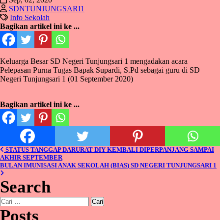
SDNTUNJUNGSARI1
Info Sekolah
Bagikan artikel ini ke ...
Keluarga Besar SD Negeri Tunjungsari 1 mengadakan acara
Pelepasan Purna Tugas Bapak Supardi, S.Pd sebagai guru di SD
Negeri Tunjungsari 1 (01 September 2020)
Bagikan artikel ini ke ...
Navigasi
STATUS TANGGAP DARURAT DIY KEMBALI DIPERPANJANG SAMPAI
AKHIR SEPTEMBER
pos
BULAN IMUNISASI ANAK SEKOLAH (BIAS) SD NEGERI TUNJUNGSARI 1
Search
Cari
untuk:
Posts