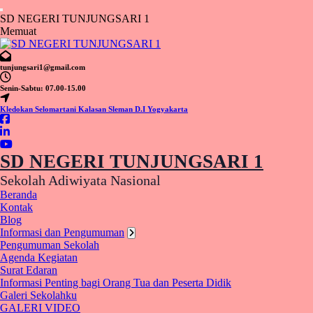
Lewati
ke
S
D
N
E
G
E
R
I
T
U
N
J
U
N
G
S
A
R
I
1
konten
Memuat
tunjungsari1@gmail.com
Senin-Sabtu: 07.00-15.00
Kledokan Selomartani Kalasan Sleman D.I Yogyakarta
SD NEGERI TUNJUNGSARI 1
Sekolah Adiwiyata Nasional
Beranda
Kontak
Blog
Informasi dan Pengumuman
Pengumuman Sekolah
Agenda Kegiatan
Surat Edaran
Informasi Penting bagi Orang Tua dan Peserta Didik
Galeri Sekolahku
GALERI VIDEO